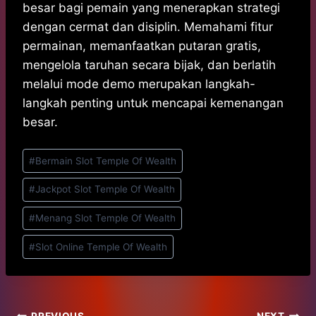
besar bagi pemain yang menerapkan strategi
dengan cermat dan disiplin. Memahami fitur
permainan, memanfaatkan putaran gratis,
mengelola taruhan secara bijak, dan berlatih
melalui mode demo merupakan langkah-
langkah penting untuk mencapai kemenangan
besar.
Post
#
Bermain Slot Temple Of Wealth
Tags:
#
Jackpot Slot Temple Of Wealth
#
Menang Slot Temple Of Wealth
#
Slot Online Temple Of Wealth
PREVIOUS
NEXT