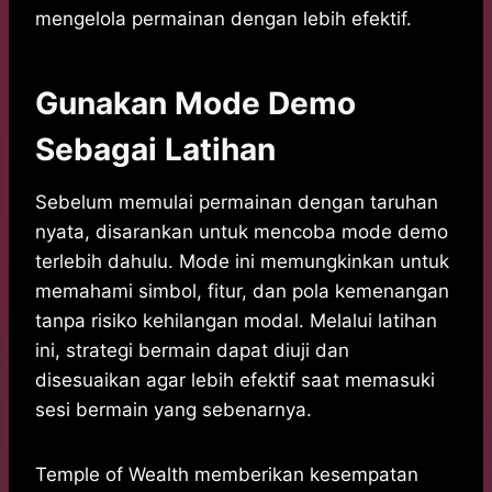
mengelola permainan dengan lebih efektif.
Gunakan Mode Demo
Sebagai Latihan
Sebelum memulai permainan dengan taruhan
nyata, disarankan untuk mencoba mode demo
terlebih dahulu. Mode ini memungkinkan untuk
memahami simbol, fitur, dan pola kemenangan
tanpa risiko kehilangan modal. Melalui latihan
ini, strategi bermain dapat diuji dan
disesuaikan agar lebih efektif saat memasuki
sesi bermain yang sebenarnya.
Temple of Wealth memberikan kesempatan