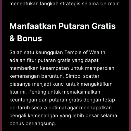
menentukan langkah strategis selama bermain.
Manfaatkan Putaran Gratis
& Bonus
Salah satu keunggulan Temple of Wealth
adalah fitur putaran gratis yang dapat
memberikan kesempatan untuk memperoleh
kemenangan beruntun. Simbol scatter
biasanya menjadi kunci untuk mengaktifkan
fitur ini. Penting untuk memaksimalkan
keuntungan dari putaran gratis dengan tetap
bertaruh secara optimal agar mendapatkan
pengali kemenangan yang lebih besar selama
bonus berlangsung.