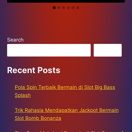
Search
Search
Recent Posts
Pola Spin Terbaik Bermain di Slot Big Bass
Splash
Trik Rahasia Mendapatkan Jackpot Bermain
Slot Bomb Bonanza