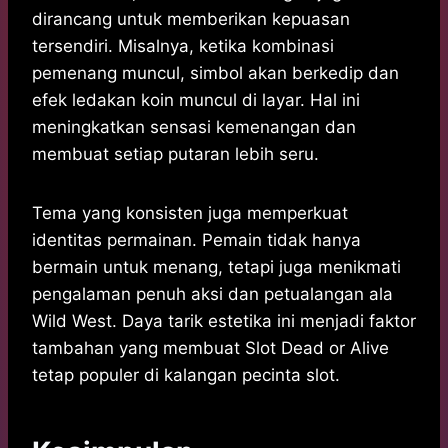
dirancang untuk memberikan kepuasan
tersendiri. Misalnya, ketika kombinasi
pemenang muncul, simbol akan berkedip dan
efek ledakan koin muncul di layar. Hal ini
meningkatkan sensasi kemenangan dan
membuat setiap putaran lebih seru.
Tema yang konsisten juga memperkuat
identitas permainan. Pemain tidak hanya
bermain untuk menang, tetapi juga menikmati
pengalaman penuh aksi dan petualangan ala
Wild West. Daya tarik estetika ini menjadi faktor
tambahan yang membuat Slot Dead or Alive
tetap populer di kalangan pecinta slot.