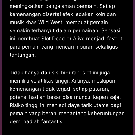
meningkatkan pengalaman bermain. Setiap
kemenangan disertai efek ledakan koin dan
musik khas Wild West, membuat pemain
semakin terhanyut dalam permainan. Sensasi
ini membuat Slot Dead or Alive menjadi favorit
para pemain yang mencari hiburan sekaligus
tantangan.
Tidak hanya dari sisi hiburan, slot ini juga
memiliki volatilitas tinggi. Artinya, meskipun
kemenangan tidak terjadi setiap putaran,
potensi hadiah besar bisa muncul kapan saja.
Risiko tinggi ini menjadi daya tarik utama bagi
pemain yang berani menantang keberuntungan
demi hadiah fantastis.