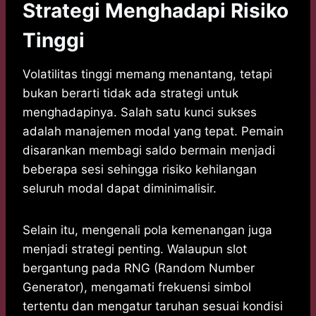
Strategi Menghadapi Risiko
Tinggi
Volatilitas tinggi memang menantang, tetapi
bukan berarti tidak ada strategi untuk
menghadapinya. Salah satu kunci sukses
adalah manajemen modal yang tepat. Pemain
disarankan membagi saldo bermain menjadi
beberapa sesi sehingga risiko kehilangan
seluruh modal dapat diminimalisir.
Selain itu, mengenali pola kemenangan juga
menjadi strategi penting. Walaupun slot
bergantung pada RNG (Random Number
Generator), mengamati frekuensi simbol
tertentu dan mengatur taruhan sesuai kondisi