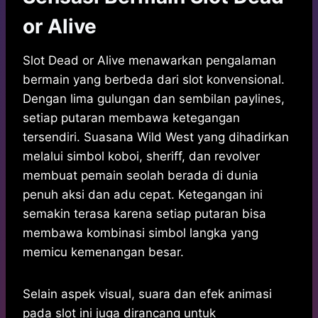
or Alive
Slot Dead or Alive menawarkan pengalaman
bermain yang berbeda dari slot konvensional.
Dengan lima gulungan dan sembilan paylines,
setiap putaran membawa ketegangan
tersendiri. Suasana Wild West yang dihadirkan
melalui simbol koboi, sheriff, dan revolver
membuat pemain seolah berada di dunia
penuh aksi dan adu cepat. Ketegangan ini
semakin terasa karena setiap putaran bisa
membawa kombinasi simbol langka yang
memicu kemenangan besar.
Selain aspek visual, suara dan efek animasi
pada slot ini juga dirancang untuk