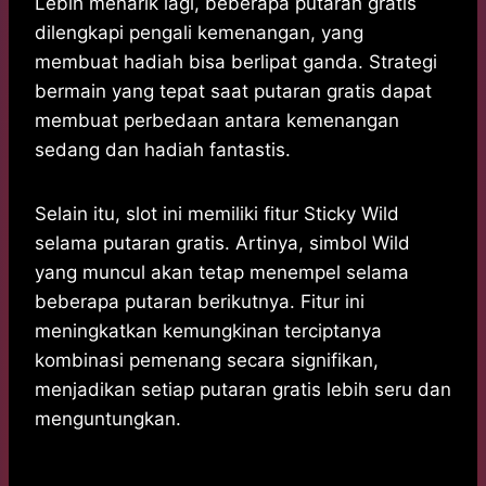
Lebih menarik lagi, beberapa putaran gratis
dilengkapi pengali kemenangan, yang
membuat hadiah bisa berlipat ganda. Strategi
bermain yang tepat saat putaran gratis dapat
membuat perbedaan antara kemenangan
sedang dan hadiah fantastis.
Selain itu, slot ini memiliki fitur Sticky Wild
selama putaran gratis. Artinya, simbol Wild
yang muncul akan tetap menempel selama
beberapa putaran berikutnya. Fitur ini
meningkatkan kemungkinan terciptanya
kombinasi pemenang secara signifikan,
menjadikan setiap putaran gratis lebih seru dan
menguntungkan.