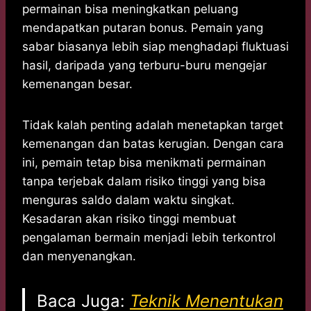
permainan bisa meningkatkan peluang
mendapatkan putaran bonus. Pemain yang
sabar biasanya lebih siap menghadapi fluktuasi
hasil, daripada yang terburu-buru mengejar
kemenangan besar.
Tidak kalah penting adalah menetapkan target
kemenangan dan batas kerugian. Dengan cara
ini, pemain tetap bisa menikmati permainan
tanpa terjebak dalam risiko tinggi yang bisa
menguras saldo dalam waktu singkat.
Kesadaran akan risiko tinggi membuat
pengalaman bermain menjadi lebih terkontrol
dan menyenangkan.
Baca Juga:
Teknik Menentukan