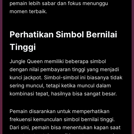
pemain lebih sabar dan fokus menunggu
momen terbaik.
Perhatikan Simbol Bernilai
Tinggi
Jungle Queen memiliki beberapa simbol
dengan nilai pembayaran tinggi yang menjadi
kunci jackpot. Simbol-simbol ini biasanya tidak
sering muncul, tetapi ketika muncul dalam
kombinasi tepat, hasilnya bisa sangat besar.
Pemain disarankan untuk memperhatikan
frekuensi kemunculan simbol bernilai tinggi.
Dari sini, pemain bisa menentukan kapan saat