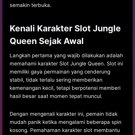
semakin terbuka.
Kenali Karakter Slot Jungle
Queen Sejak Awal
Langkah pertama yang wajib dilakukan adalah
memahami karakter Slot Jungle Queen. Slot ini
memiliki gaya permainan yang cenderung
stabil, tidak terlalu sering memberikan
kemenangan kecil, tetapi berpotensi memberi
hasil besar saat momen tepat muncul.
Dengan mengenali karakter ini, pemain tidak
mudah panik ketika mengalami beberapa spin
kosong. Pemahaman karakter slot membantu