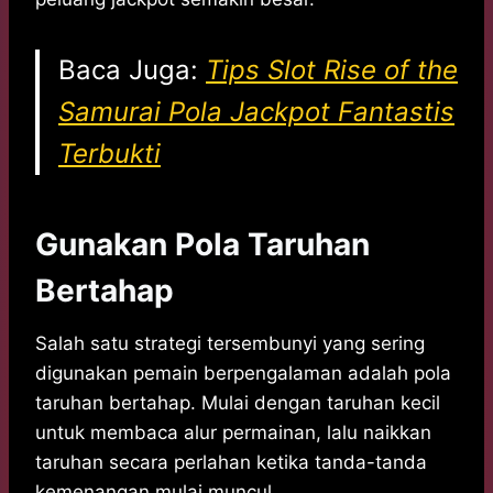
Baca Juga:
Tips Slot Rise of the
Samurai Pola Jackpot Fantastis
Terbukti
Gunakan Pola Taruhan
Bertahap
Salah satu strategi tersembunyi yang sering
digunakan pemain berpengalaman adalah pola
taruhan bertahap. Mulai dengan taruhan kecil
untuk membaca alur permainan, lalu naikkan
taruhan secara perlahan ketika tanda-tanda
kemenangan mulai muncul.