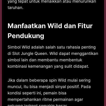
yang tepat untuk menaikkan atau menurunkan
taruhan.
Manfaatkan Wild dan Fitur
Pendukung
Simbol Wild adalah salah satu rahasia penting
di Slot Jungle Queen. Wild dapat menggantikan
simbol lain dan membantu membentuk
kombinasi kemenangan yang sulit didapat.
Jika dalam beberapa spin Wild mulai sering
muncul, itu bisa menjadi sinyal positif. Pada
kondisi seperti ini, pemain bisa
mempertahankan ritme permainan agar
peluang jackpot semakin besar.