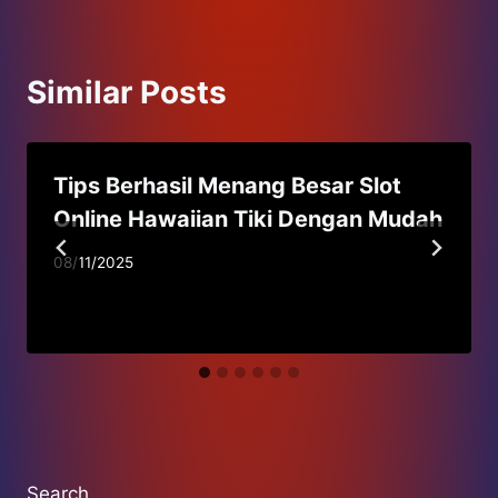
Similar Posts
Tips Berhasil Menang Besar Slot
Online Hawaiian Tiki Dengan Mudah
08/11/2025
Search