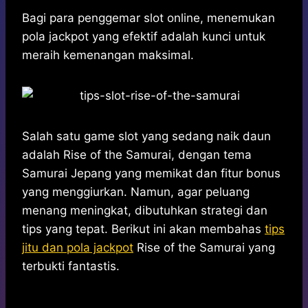
a
h
k
i
e
e
h
c
a
y
n
s
l
a
Bagi para penggemar slot online, menemukan
e
t
p
e
s
e
r
pola jackpot yang efektif adalah kunci untuk
b
s
e
e
g
e
meraih kemenangan maksimal.
o
A
n
r
o
p
g
a
k
p
e
m
r
Salah satu game slot yang sedang naik daun
adalah Rise of the Samurai, dengan tema
Samurai Jepang yang memikat dan fitur bonus
yang menggiurkan. Namun, agar peluang
menang meningkat, dibutuhkan strategi dan
tips yang tepat. Berikut ini akan membahas
tips
jitu dan pola jackpot
Rise of the Samurai yang
terbukti fantastis.