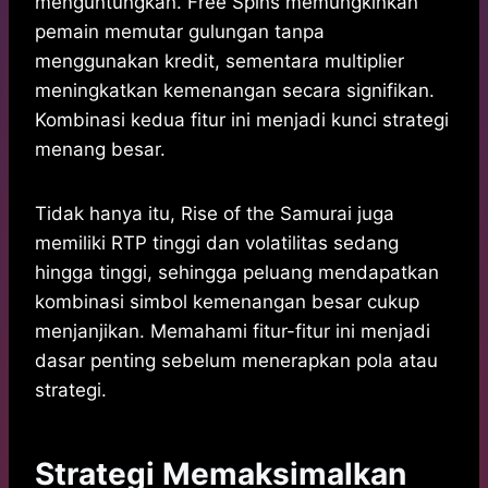
menguntungkan. Free Spins memungkinkan
pemain memutar gulungan tanpa
menggunakan kredit, sementara multiplier
meningkatkan kemenangan secara signifikan.
Kombinasi kedua fitur ini menjadi kunci strategi
menang besar.
Tidak hanya itu, Rise of the Samurai juga
memiliki RTP tinggi dan volatilitas sedang
hingga tinggi, sehingga peluang mendapatkan
kombinasi simbol kemenangan besar cukup
menjanjikan. Memahami fitur-fitur ini menjadi
dasar penting sebelum menerapkan pola atau
strategi.
Strategi Memaksimalkan