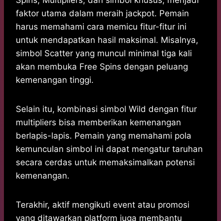
Spins, Multipliers, dan simbol khusus, menjadi
faktor utama dalam meraih jackpot. Pemain
harus memahami cara memicu fitur-fitur ini
untuk mendapatkan hasil maksimal. Misalnya,
simbol Scatter yang muncul minimal tiga kali
akan membuka Free Spins dengan peluang
kemenangan tinggi.
Selain itu, kombinasi simbol Wild dengan fitur
multipliers bisa memberikan kemenangan
berlapis-lapis. Pemain yang memahami pola
kemunculan simbol ini dapat mengatur taruhan
secara cerdas untuk memaksimalkan potensi
kemenangan.
Terakhir, aktif mengikuti event atau promosi
yang ditawarkan platform juga membantu