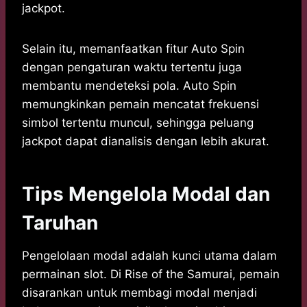
jackpot.
Selain itu, memanfaatkan fitur Auto Spin
dengan pengaturan waktu tertentu juga
membantu mendeteksi pola. Auto Spin
memungkinkan pemain mencatat frekuensi
simbol tertentu muncul, sehingga peluang
jackpot dapat dianalisis dengan lebih akurat.
Tips Mengelola Modal dan
Taruhan
Pengelolaan modal adalah kunci utama dalam
permainan slot. Di Rise of the Samurai, pemain
disarankan untuk membagi modal menjadi