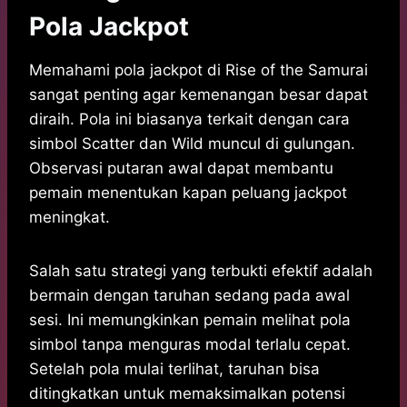
Pola Jackpot
Memahami pola jackpot di Rise of the Samurai
sangat penting agar kemenangan besar dapat
diraih. Pola ini biasanya terkait dengan cara
simbol Scatter dan Wild muncul di gulungan.
Observasi putaran awal dapat membantu
pemain menentukan kapan peluang jackpot
meningkat.
Salah satu strategi yang terbukti efektif adalah
bermain dengan taruhan sedang pada awal
sesi. Ini memungkinkan pemain melihat pola
simbol tanpa menguras modal terlalu cepat.
Setelah pola mulai terlihat, taruhan bisa
ditingkatkan untuk memaksimalkan potensi