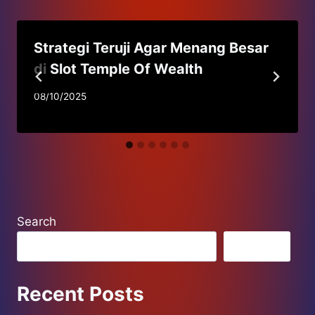
Strategi Teruji Agar Menang Besar
di Slot Temple Of Wealth
08/10/2025
Search
Search
Recent Posts