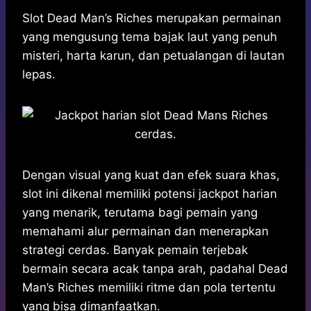
a
h
k
i
e
e
h
c
a
y
n
s
l
a
Slot Dead Man’s Riches merupakan permainan
e
t
p
e
s
e
r
yang mengusung tema bajak laut yang penuh
b
s
e
e
g
e
misteri, harta karun, dan petualangan di lautan
o
A
n
r
lepas.
o
p
g
a
k
p
e
m
r
Dengan visual yang kuat dan efek suara khas,
slot ini dikenal memiliki potensi jackpot harian
yang menarik, terutama bagi pemain yang
memahami alur permainan dan menerapkan
strategi cerdas. Banyak pemain terjebak
bermain secara acak tanpa arah, padahal Dead
Man’s Riches memiliki ritme dan pola tertentu
yang bisa dimanfaatkan.