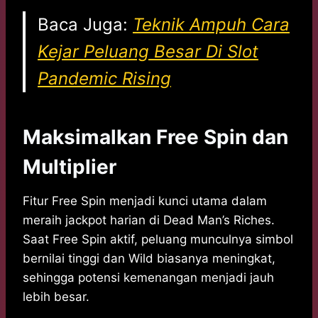
Baca Juga:
Teknik Ampuh Cara
Kejar Peluang Besar Di Slot
Pandemic Rising
Maksimalkan Free Spin dan
Multiplier
Fitur Free Spin menjadi kunci utama dalam
meraih jackpot harian di Dead Man’s Riches.
Saat Free Spin aktif, peluang munculnya simbol
bernilai tinggi dan Wild biasanya meningkat,
sehingga potensi kemenangan menjadi jauh
lebih besar.