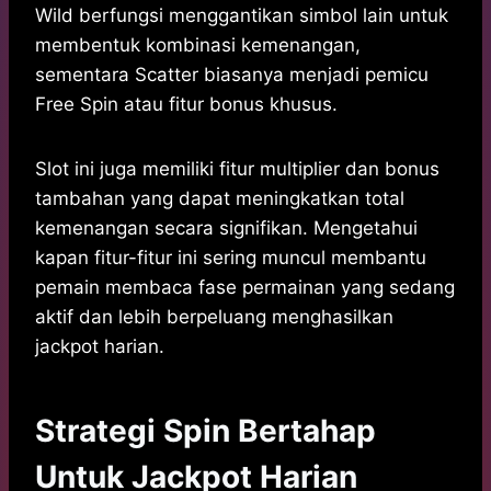
Wild berfungsi menggantikan simbol lain untuk
membentuk kombinasi kemenangan,
sementara Scatter biasanya menjadi pemicu
Free Spin atau fitur bonus khusus.
Slot ini juga memiliki fitur multiplier dan bonus
tambahan yang dapat meningkatkan total
kemenangan secara signifikan. Mengetahui
kapan fitur-fitur ini sering muncul membantu
pemain membaca fase permainan yang sedang
aktif dan lebih berpeluang menghasilkan
jackpot harian.
Strategi Spin Bertahap
Untuk Jackpot Harian