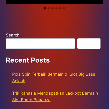
Search
Search
Recent Posts
Pola Spin Terbaik Bermain di Slot Big Bass
Splash
Trik Rahasia Mendapatkan Jackpot Bermain
Slot Bomb Bonanza