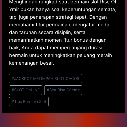
Menghindari rungkad saat bermain slot Rise Of
Ymir bukan hanya soal keberuntungan semata,
tapi juga penerapan strategi tepat. Dengan
memahami fitur permainan, mengatur modal
dan taruhan secara disiplin, serta
memanfaatkan momen fitur bonus dengan
baik, Anda dapat memperpanjang durasi
bermain untuk meningkatkan peluang meraih
kemenangan besar.
Post
#
JACKPOT MELIMPAH SLOT GACOR
Tags:
#
SLOT ONLINE
#
Slot Rise Of Ymir
#
Tips Bermain Slot