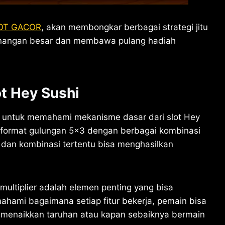
OT GACOR
, akan membongkar berbagai strategi jitu
enangan besar dan membawa pulang hadiah
 Hey Sushi
n untuk memahami mekanisme dasar dari slot Hey
 format gulungan 5×3 dengan berbagai kombinasi
a, dan kombinasi tertentu bisa menghasilkan
an multiplier adalah elemen penting yang bisa
ami bagaimana setiap fitur bekerja, pemain bisa
 menaikkan taruhan atau kapan sebaiknya bermain