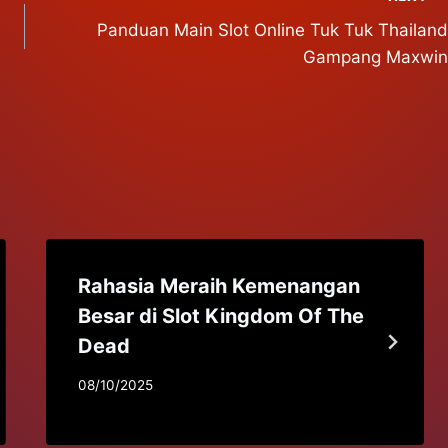
Panduan Main Slot Online Tuk Tuk Thailand
Gampang Maxwin
Rahasia Meraih Kemenangan
Besar di Slot Kingdom Of The
Dead
08/10/2025