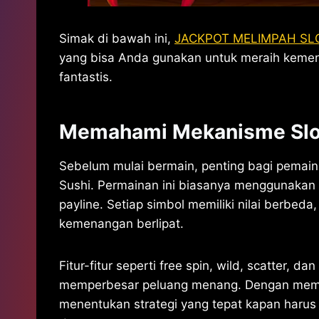
Simak di bawah ini,
JACKPOT MELIMPAH SL
yang bisa Anda gunakan untuk meraih kem
fantastis.
Memahami Mekanisme Slot
Sebelum mulai bermain, penting bagi pemai
Sushi. Permainan ini biasanya menggunakan
payline. Setiap simbol memiliki nilai berbed
kemenangan berlipat.
Fitur-fitur seperti free spin, wild, scatter, d
memperbesar peluang menang. Dengan memah
menentukan strategi yang tepat kapan harus