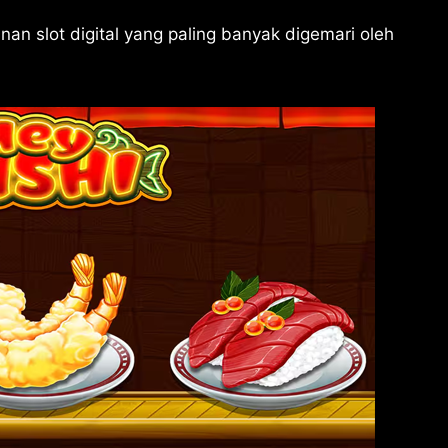
nan slot digital yang paling banyak digemari oleh