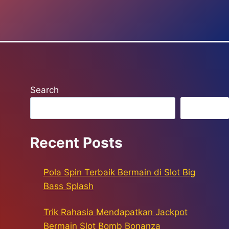
Search
Search
Recent Posts
Pola Spin Terbaik Bermain di Slot Big
Bass Splash
Trik Rahasia Mendapatkan Jackpot
Bermain Slot Bomb Bonanza