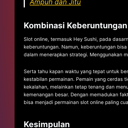
Ampuh dan Jitu
Kombinasi Keberuntungan 
Slot online, termasuk Hey Sushi, pada dasa
keberuntungan. Namun, keberuntungan bisa l
dalam menerapkan strategi. Menggunakan mod
Serta tahu kapan waktu yang tepat untuk be
kestabilan permainan. Pemain yang cerdas t
kekalahan, melainkan tetap tenang dan men
kemenangan besar. Dengan memadukan faktor
bisa menjadi permainan slot online paling 
Kesimpulan