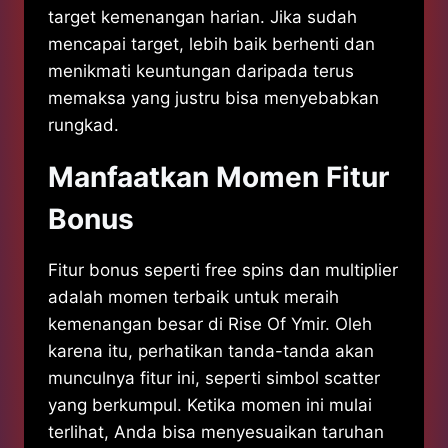
target kemenangan harian. Jika sudah
mencapai target, lebih baik berhenti dan
menikmati keuntungan daripada terus
memaksa yang justru bisa menyebabkan
rungkad.
Manfaatkan Momen Fitur
Bonus
Fitur bonus seperti free spins dan multiplier
adalah momen terbaik untuk meraih
kemenangan besar di Rise Of Ymir. Oleh
karena itu, perhatikan tanda-tanda akan
munculnya fitur ini, seperti simbol scatter
yang berkumpul. Ketika momen ini mulai
terlihat, Anda bisa menyesuaikan taruhan