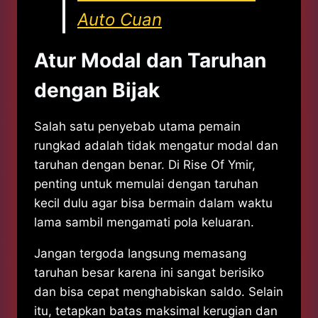
Auto Cuan
Atur Modal dan Taruhan
dengan Bijak
Salah satu penyebab utama pemain
rungkad adalah tidak mengatur modal dan
taruhan dengan benar. Di Rise Of Ymir,
penting untuk memulai dengan taruhan
kecil dulu agar bisa bermain dalam waktu
lama sambil mengamati pola keluaran.
Jangan tergoda langsung memasang
taruhan besar karena ini sangat berisiko
dan bisa cepat menghabiskan saldo. Selain
itu, tetapkan batas maksimal kerugian dan