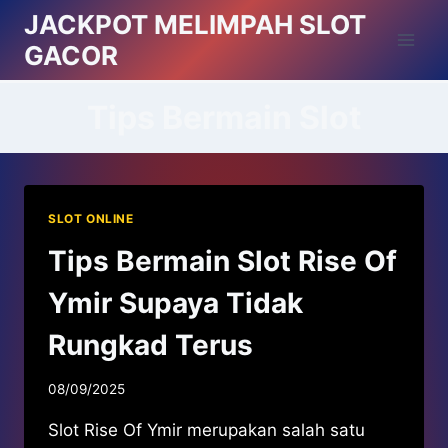
Skip
JACKPOT MELIMPAH SLOT
to
GACOR
content
Tips Bermain Slot
SLOT ONLINE
Tips Bermain Slot Rise Of
Ymir Supaya Tidak
Rungkad Terus
08/09/2025
Slot Rise Of Ymir merupakan salah satu