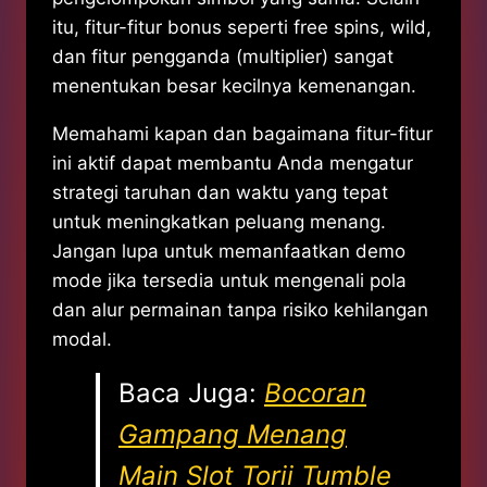
itu, fitur-fitur bonus seperti free spins, wild,
dan fitur pengganda (multiplier) sangat
menentukan besar kecilnya kemenangan.
Memahami kapan dan bagaimana fitur-fitur
ini aktif dapat membantu Anda mengatur
strategi taruhan dan waktu yang tepat
untuk meningkatkan peluang menang.
Jangan lupa untuk memanfaatkan demo
mode jika tersedia untuk mengenali pola
dan alur permainan tanpa risiko kehilangan
modal.
Baca Juga:
Bocoran
Gampang Menang
Main Slot Torii Tumble