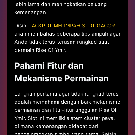
lebih lama dan meningkatkan peluang
kemenangan.
Disini
JACKPOT MELIMPAH SLOT GACOR
akan membahas beberapa tips ampuh agar
Anda tidak terus-terusan rungkad saat
bermain Rise Of Ymir.
Pahami Fitur dan
Mekanisme Permainan
Langkah pertama agar tidak rungkad terus
adalah memahami dengan baik mekanisme
permainan dan fitur-fitur unggulan Rise Of
Ymir. Slot ini memiliki sistem cluster pays,
di mana kemenangan didapat dari
pengelompokan simbol yang sama. Selain