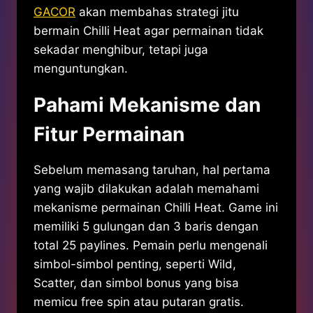
GACOR
akan membahas strategi jitu
bermain Chilli Heat agar permainan tidak
sekadar menghibur, tetapi juga
menguntungkan.
Pahami Mekanisme dan
Fitur Permainan
Sebelum memasang taruhan, hal pertama
yang wajib dilakukan adalah memahami
mekanisme permainan Chilli Heat. Game ini
memiliki 5 gulungan dan 3 baris dengan
total 25 paylines. Pemain perlu mengenali
simbol-simbol penting, seperti Wild,
Scatter, dan simbol bonus yang bisa
memicu free spin atau putaran gratis.