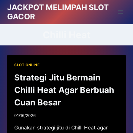
Skip
JACKPOT MELIMPAH SLOT
to
GACOR
content
Chilli Heat
SLOT ONLINE
Strategi Jitu Bermain
Chilli Heat Agar Berbuah
Cuan Besar
01/16/2026
Gunakan strategi jitu di Chilli Heat agar