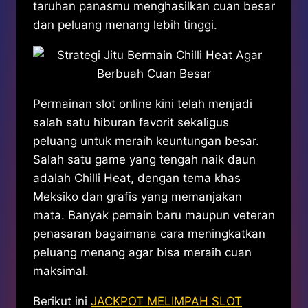
taruhan panasmu menghasilkan cuan besar
dan peluang menang lebih tinggi.
Permainan slot online kini telah menjadi
salah satu hiburan favorit sekaligus
peluang untuk meraih keuntungan besar.
Salah satu game yang tengah naik daun
adalah Chilli Heat, dengan tema khas
Meksiko dan grafis yang memanjakan
mata. Banyak pemain baru maupun veteran
penasaran bagaimana cara meningkatkan
peluang menang agar bisa meraih cuan
maksimal.
Berikut ini
JACKPOT MELIMPAH SLOT