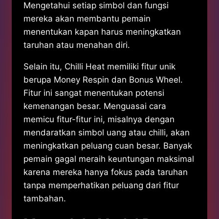
Mengetahui setiap simbol dan fungsi
mereka akan membantu pemain
menentukan kapan harus meningkatkan
taruhan atau menahan diri.
Selain itu, Chilli Heat memiliki fitur unik
berupa Money Respin dan Bonus Wheel.
Fitur ini sangat menentukan potensi
kemenangan besar. Menguasai cara
memicu fitur-fitur ini, misalnya dengan
mendaratkan simbol uang atau chilli, akan
meningkatkan peluang cuan besar. Banyak
pemain gagal meraih keuntungan maksimal
karena mereka hanya fokus pada taruhan
tanpa memperhatikan peluang dari fitur
tambahan.