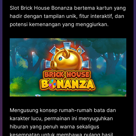
a
h
k
i
e
e
h
c
a
y
n
s
l
a
Slot Brick House Bonanza bertema kartun yang
e
t
p
e
s
e
r
hadir dengan tampilan unik, fitur interaktif, dan
b
s
e
e
g
e
potensi kemenangan yang menggiurkan.
o
A
n
r
o
p
g
a
k
p
e
m
r
Mengusung konsep rumah-rumah bata dan
karakter lucu, permainan ini menyuguhkan
hiburan yang penuh warna sekaligus
kesempatan untuk membawa pulang hasil