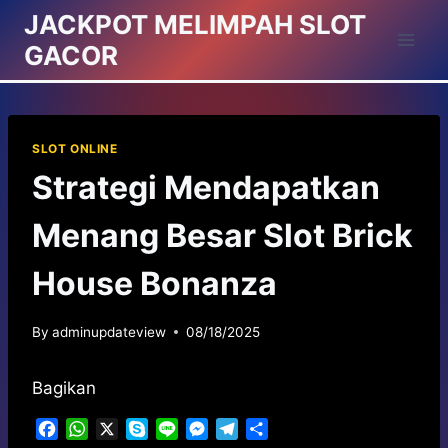
Skip
JACKPOT MELIMPAH SLOT
to
GACOR
content
SLOT ONLINE
Strategi Mendapatkan
Menang Besar Slot Brick
House Bonanza
By
adminupdateview
08/18/2025
Bagikan
F
W
X
S
L
M
T
S