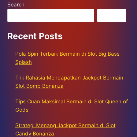
Search
Search
Recent Posts
Pola Spin Terbaik Bermain di Slot Big Bass
Splash
Trik Rahasia Mendapatkan Jackpot Bermain
Slot Bomb Bonanza
Tips Cuan Maksimal Bermain di Slot Queen of
Gods
Strategi Menang Jackpot Bermain di Slot
Candy Bonanza