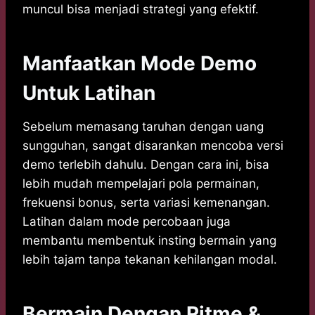
muncul bisa menjadi strategi yang efektif.
Manfaatkan Mode Demo
Untuk Latihan
Sebelum memasang taruhan dengan uang
sungguhan, sangat disarankan mencoba versi
demo terlebih dahulu. Dengan cara ini, bisa
lebih mudah mempelajari pola permainan,
frekuensi bonus, serta variasi kemenangan.
Latihan dalam mode percobaan juga
membantu membentuk insting bermain yang
lebih tajam tanpa tekanan kehilangan modal.
Bermain Dengan Ritme &