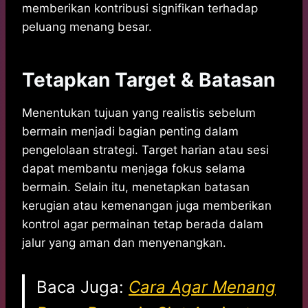
memberikan kontribusi signifikan terhadap
peluang menang besar.
Tetapkan Target & Batasan
Menentukan tujuan yang realistis sebelum
bermain menjadi bagian penting dalam
pengelolaan strategi. Target harian atau sesi
dapat membantu menjaga fokus selama
bermain. Selain itu, menetapkan batasan
kerugian atau kemenangan juga memberikan
kontrol agar permainan tetap berada dalam
jalur yang aman dan menyenangkan.
Baca Juga:
Cara Agar Menang