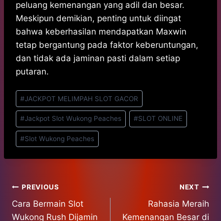
peluang kemenangan yang adil dan besar.
Meskipun demikian, penting untuk diingat
bahwa keberhasilan mendapatkan Maxwin
tetap bergantung pada faktor keberuntungan,
dan tidak ada jaminan pasti dalam setiap
putaran.
Post
#
JACKPOT MELIMPAH SLOT GACOR
Tags:
#
Jackpot Slot Wukong Peaches
#
SLOT ONLINE
#
Slot Wukong Peaches
Post
PREVIOUS
NEXT
Cara Bermain Slot
Rahasia Meraih
navigation
Wukong Rush Dijamin
Kemenangan Besar di