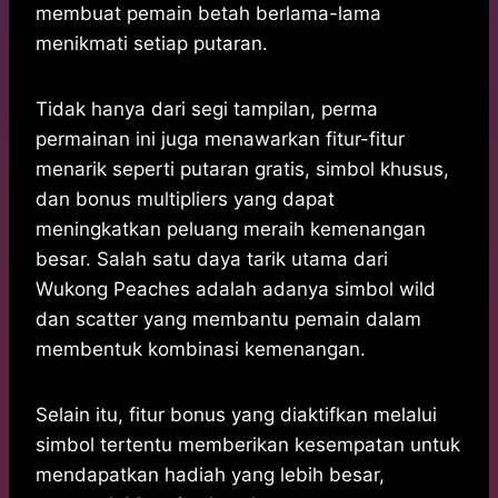
membuat pemain betah berlama-lama
menikmati setiap putaran.
Tidak hanya dari segi tampilan, perma
permainan ini juga menawarkan fitur-fitur
menarik seperti putaran gratis, simbol khusus,
dan bonus multipliers yang dapat
meningkatkan peluang meraih kemenangan
besar. Salah satu daya tarik utama dari
Wukong Peaches adalah adanya simbol wild
dan scatter yang membantu pemain dalam
membentuk kombinasi kemenangan.
Selain itu, fitur bonus yang diaktifkan melalui
simbol tertentu memberikan kesempatan untuk
mendapatkan hadiah yang lebih besar,