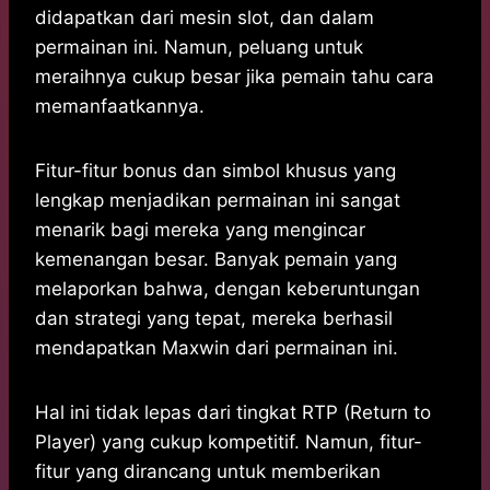
didapatkan dari mesin slot, dan dalam
permainan ini. Namun, peluang untuk
meraihnya cukup besar jika pemain tahu cara
memanfaatkannya.
Fitur-fitur bonus dan simbol khusus yang
lengkap menjadikan permainan ini sangat
menarik bagi mereka yang mengincar
kemenangan besar. Banyak pemain yang
melaporkan bahwa, dengan keberuntungan
dan strategi yang tepat, mereka berhasil
mendapatkan Maxwin dari permainan ini.
Hal ini tidak lepas dari tingkat RTP (Return to
Player) yang cukup kompetitif. Namun, fitur-
fitur yang dirancang untuk memberikan