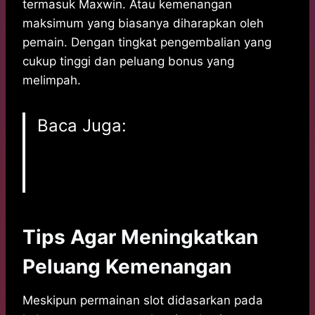
termasuk Maxwin. Atau kemenangan
maksimum yang biasanya diharapkan oleh
pemain. Dengan tingkat pengembalian yang
cukup tinggi dan peluang bonus yang
melimpah.
Baca Juga:
Cara Bermain Slot
Wukong Rush Dijamin Jackpot
Besar
Tips Agar Meningkatkan
Peluang Kemenangan
Meskipun permainan slot didasarkan pada