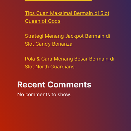
Tips Cuan Maksimal Bermain di Slot
Queen of Gods
Strategi Menang Jackpot Bermain di
Slot Candy Bonanza
Pola & Cara Menang Besar Bermain di
Slot North Guardians
Recent Comments
No comments to show.