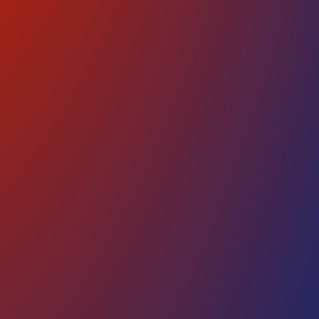
Cara Meraih Kemenangan Besar
Bermain Slot Double Fortune
08/10/2025