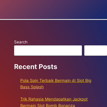
Search
Search
Recent Posts
Pola Spin Terbaik Bermain di Slot Big
Bass Splash
Trik Rahasia Mendapatkan Jackpot
Bermain Slot Bomb Bonanza