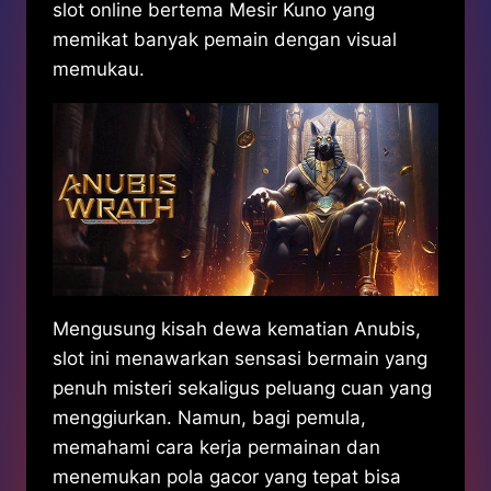
slot online bertema Mesir Kuno yang
memikat banyak pemain dengan visual
memukau.
Mengusung kisah dewa kematian Anubis,
slot ini menawarkan sensasi bermain yang
penuh misteri sekaligus peluang cuan yang
menggiurkan. Namun, bagi pemula,
memahami cara kerja permainan dan
menemukan pola gacor yang tepat bisa