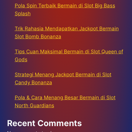
Pola Spin Terbaik Bermain di Slot Big Bass
Splash
Trik Rahasia Mendapatkan Jackpot Bermain
Slot Bomb Bonanza
Tips Cuan Maksimal Bermain di Slot Queen of
Gods
Strategi Menang Jackpot Bermain di Slot
Candy Bonanza
Pola & Cara Menang Besar Bermain di Slot
North Guardians
Recent Comments