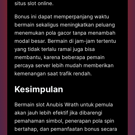
situs slot online.
Bonus ini dapat memperpanjang waktu
bermain sekaligus meningkatkan peluang
menemukan pola gacor tanpa menambah
modal besar. Bermain di jam-jam tertentu
yang tidak terlalu ramai juga bisa
membantu, karena beberapa pemain
percaya server lebih mudah memberikan
kemenangan saat trafik rendah.
Kesimpulan
Bermain slot Anubis Wrath untuk pemula
akan jauh lebih efektif jika dibarengi
pemahaman simbol, penerapan pola spin
bertahap, dan pemanfaatan bonus secara