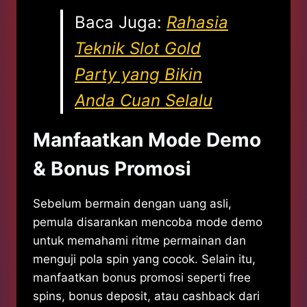
Baca Juga:
Rahasia
Teknik Slot Gold
Party yang Bikin
Anda Cuan Selalu
Manfaatkan Mode Demo
& Bonus Promosi
Sebelum bermain dengan uang asli,
pemula disarankan mencoba mode demo
untuk memahami ritme permainan dan
menguji pola spin yang cocok. Selain itu,
manfaatkan bonus promosi seperti free
spins, bonus deposit, atau cashback dari