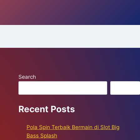
Search
Search
Recent Posts
Pola Spin Terbaik Bermain di Slot Big
Bass Splash