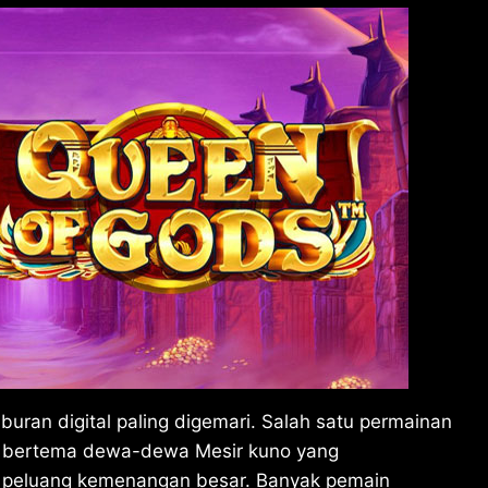
iburan digital paling digemari. Salah satu permainan
ot bertema dewa-dewa Mesir kuno yang
 peluang kemenangan besar. Banyak pemain