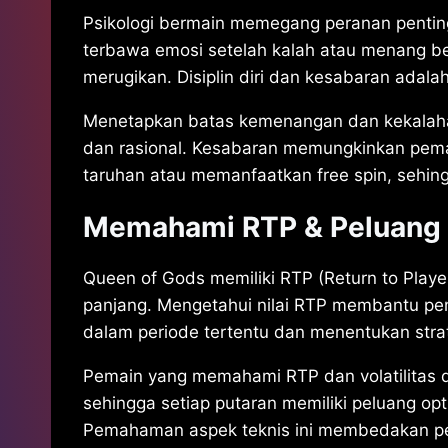
Psikologi bermain memegang peranan pentin
terbawa emosi setelah kalah atau menang b
merugikan. Disiplin diri dan kesabaran adal
Menetapkan batas kemenangan dan kekalah
dan rasional. Kesabaran memungkinkan pem
taruhan atau memanfaatkan free spin, sehin
Memahami RTP & Peluang
Queen of Gods memiliki RTP (Return to Pla
panjang. Mengetahui nilai RTP membantu pe
dalam periode tertentu dan menentukan strat
Pemain yang memahami RTP dan volatilitas d
sehingga setiap putaran memiliki peluang o
Pemahaman aspek teknis ini membedakan pe