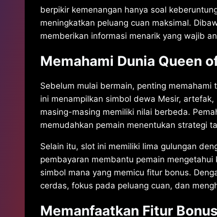
berpikir kemenangan hanya soal keberuntunga
meningkatkan peluang cuan maksimal. Dibaw
memberikan informasi menarik yang wajib an
Memahami Dunia Queen o
Sebelum mulai bermain, penting memahami te
ini menampilkan simbol dewa Mesir, artefak,
masing-masing memiliki nilai berbeda. Pem
memudahkan pemain menentukan strategi ta
Selain itu, slot ini memiliki lima gulungan
pembayaran membantu pemain mengetahui k
simbol mana yang memicu fitur bonus. Denga
cerdas, fokus pada peluang cuan, dan menghi
Memanfaatkan Fitur Bonus