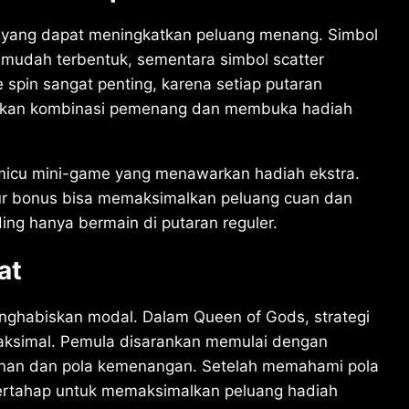
s yang dapat meningkatkan peluang menang. Simbol
mudah terbentuk, sementara simbol scatter
 spin sangat penting, karena setiap putaran
asilkan kombinasi pemenang dan membuka hadiah
emicu mini-game yang menawarkan hadiah ekstra.
tur bonus bisa memaksimalkan peluang cuan dan
ng hanya bermain di putaran reguler.
at
enghabiskan modal. Dalam Queen of Gods, strategi
aksimal. Pemula disarankan memulai dengan
ainan dan pola kemenangan. Setelah memahami pola
 bertahap untuk memaksimalkan peluang hadiah