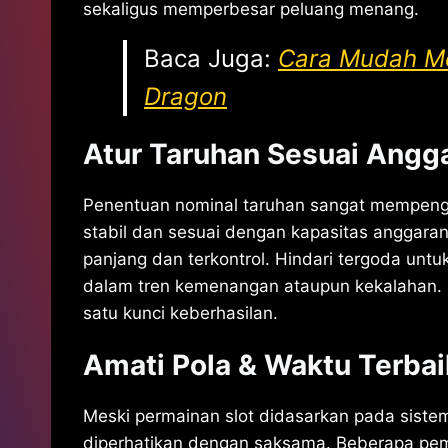
sekaligus memperbesar peluang menang.
Baca Juga:
Cara Mudah Me
Dragon
Atur Taruhan Sesuai Angg
Penentuan nominal taruhan sangat mempenga
stabil dan sesuai dengan kapasitas anggara
panjang dan terkontrol. Hindari tergoda unt
dalam tren kemenangan ataupun kekalahan. K
satu kunci keberhasilan.
Amati Pola & Waktu Terbai
Meski permainan slot didasarkan pada sistem 
diperhatikan dengan saksama. Beberapa pe