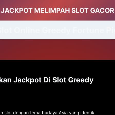
JACKPOT MELIMPAH SLOT GACOR
Slot Online Greedy Fortune Pi
an Jackpot Di Slot Greedy
n slot dengan tema budaya Asia yang identik