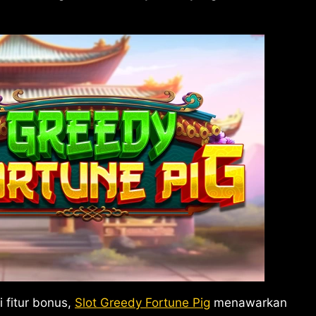
 fitur bonus,
Slot Greedy Fortune Pig
menawarkan