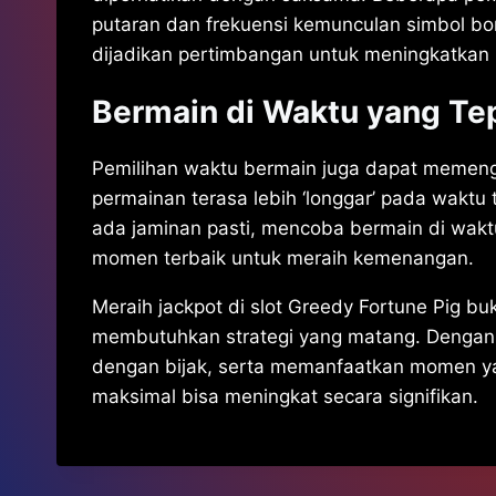
putaran dan frekuensi kemunculan simbol bo
dijadikan pertimbangan untuk meningkatkan p
Bermain di Waktu yang Te
Pemilihan waktu bermain juga dapat memenga
permainan terasa lebih ‘longgar’ pada waktu t
ada jaminan pasti, mencoba bermain di wa
momen terbaik untuk meraih kemenangan.
Meraih jackpot di slot Greedy Fortune Pig b
membutuhkan strategi yang matang. Dengan 
dengan bijak, serta memanfaatkan momen ya
maksimal bisa meningkat secara signifikan.