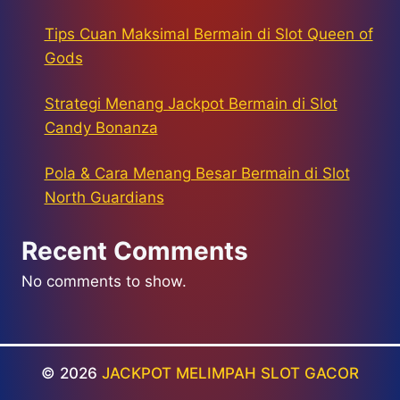
Tips Cuan Maksimal Bermain di Slot Queen of
Gods
Strategi Menang Jackpot Bermain di Slot
Candy Bonanza
Pola & Cara Menang Besar Bermain di Slot
North Guardians
Recent Comments
No comments to show.
© 2026
JACKPOT MELIMPAH SLOT GACOR