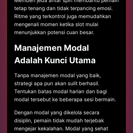
Memberi jeda antar spin membantu pemain
tetap tenang dan tidak terpancing emosi.
Ritme yang terkontrol juga memudahkan
mengenali momen ketika slot mulai
menunjukkan potensi cuan besar.
Manajemen Modal
Adalah Kunci Utama
Tanpa manajemen modal yang baik,
strategi apa pun akan sulit berhasil.
Tentukan batas modal harian dan bagi
modal tersebut ke beberapa sesi bermain.
Dengan modal yang dikelola secara
disiplin, pemain tidak mudah terjebak
mengejar kekalahan. Modal yang sehat