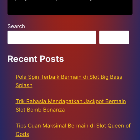
Search
Search
Recent Posts
Pola Spin Terbaik Bermain di Slot Big Bass
Splash
Trik Rahasia Mendapatkan Jackpot Bermain
Slot Bomb Bonanza
Tips Cuan Maksimal Bermain di Slot Queen of
Gods