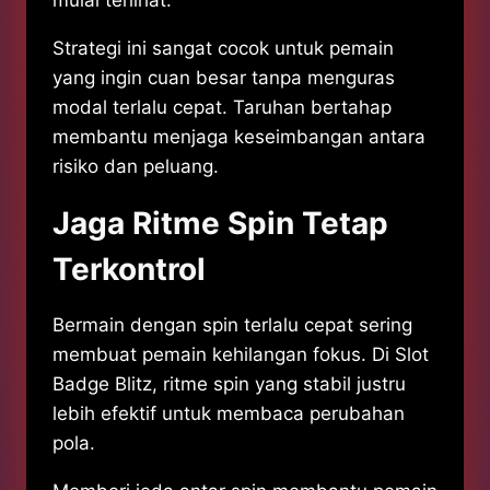
mulai terlihat.
Strategi ini sangat cocok untuk pemain
yang ingin cuan besar tanpa menguras
modal terlalu cepat. Taruhan bertahap
membantu menjaga keseimbangan antara
risiko dan peluang.
Jaga Ritme Spin Tetap
Terkontrol
Bermain dengan spin terlalu cepat sering
membuat pemain kehilangan fokus. Di Slot
Badge Blitz, ritme spin yang stabil justru
lebih efektif untuk membaca perubahan
pola.