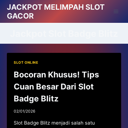
Skip
JACKPOT MELIMPAH SLOT
to
GACOR
content
Jackpot Slot Badge Blitz
SLOT ONLINE
Bocoran Khusus! Tips
Cuan Besar Dari Slot
Badge Blitz
02/01/2026
Slot Badge Blitz menjadi salah satu