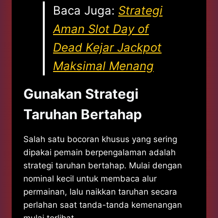
Baca Juga:
Strategi
Aman Slot Day of
Dead Kejar Jackpot
Maksimal Menang
Gunakan Strategi
Taruhan Bertahap
Salah satu bocoran khusus yang sering
dipakai pemain berpengalaman adalah
strategi taruhan bertahap. Mulai dengan
nominal kecil untuk membaca alur
permainan, lalu naikkan taruhan secara
perlahan saat tanda-tanda kemenangan