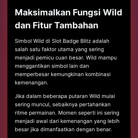
Maksimalkan Fungsi Wild
dan Fitur Tambahan
Simbol Wild di Slot Badge Blitz adalah
salah satu faktor utama yang sering
menjadi pemicu cuan besar. Wild mampu
menggantikan simbol lain dan
memperbesar kemungkinan kombinasi
kemenangan.
Jika dalam beberapa putaran Wild mulai
sering muncul, sebaiknya pertahankan
ritme permainan. Momen seperti ini sering
menjadi awal dari kemenangan yang lebih
besar jika dimanfaatkan dengan benar.