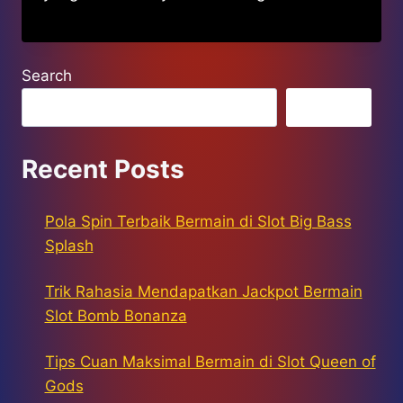
Search
Search
Recent Posts
Pola Spin Terbaik Bermain di Slot Big Bass
Splash
Trik Rahasia Mendapatkan Jackpot Bermain
Slot Bomb Bonanza
Tips Cuan Maksimal Bermain di Slot Queen of
Gods