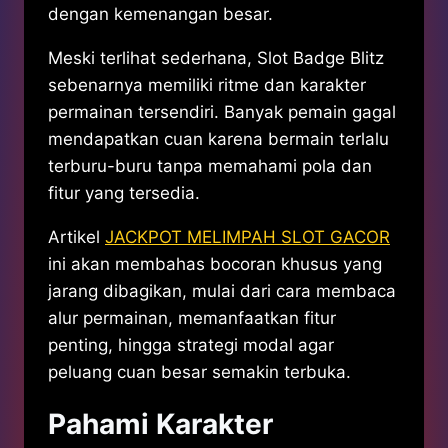
dengan kemenangan besar.
Meski terlihat sederhana, Slot Badge Blitz
sebenarnya memiliki ritme dan karakter
permainan tersendiri. Banyak pemain gagal
mendapatkan cuan karena bermain terlalu
terburu-buru tanpa memahami pola dan
fitur yang tersedia.
Artikel
JACKPOT MELIMPAH SLOT GACOR
ini akan membahas bocoran khusus yang
jarang dibagikan, mulai dari cara membaca
alur permainan, memanfaatkan fitur
penting, hingga strategi modal agar
peluang cuan besar semakin terbuka.
Pahami Karakter