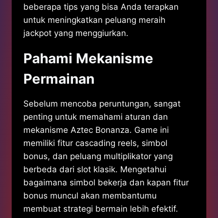
beberapa tips yang bisa Anda terapkan
untuk meningkatkan peluang meraih
jackpot yang menggiurkan.
Pahami Mekanisme
Permainan
Sebelum mencoba peruntungan, sangat
penting untuk memahami aturan dan
mekanisme Aztec Bonanza. Game ini
memiliki fitur cascading reels, simbol
bonus, dan peluang multiplikator yang
berbeda dari slot klasik. Mengetahui
bagaimana simbol bekerja dan kapan fitur
bonus muncul akan membantumu
membuat strategi bermain lebih efektif.