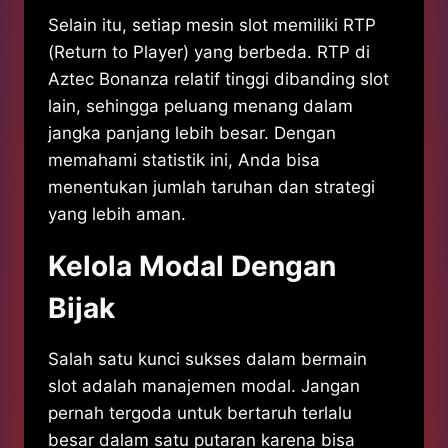
Selain itu, setiap mesin slot memiliki RTP
(Return to Player) yang berbeda. RTP di
Aztec Bonanza relatif tinggi dibanding slot
lain, sehingga peluang menang dalam
jangka panjang lebih besar. Dengan
memahami statistik ini, Anda bisa
menentukan jumlah taruhan dan strategi
yang lebih aman.
Kelola Modal Dengan
Bijak
Salah satu kunci sukses dalam bermain
slot adalah manajemen modal. Jangan
pernah tergoda untuk bertaruh terlalu
besar dalam satu putaran karena bisa