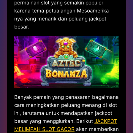
permainan slot yang semakin populer
karena tema petualangan Mesoamerika-
nya yang menarik dan peluang jackpot
besar.
Banyak pemain yang penasaran bagaimana
cara meningkatkan peluang menang di slot
ini, terutama untuk mendapatkan jackpot
besar yang menggiurkan. Berikut
JACKPOT
MELIMPAH SLOT GACOR
akan memberikan